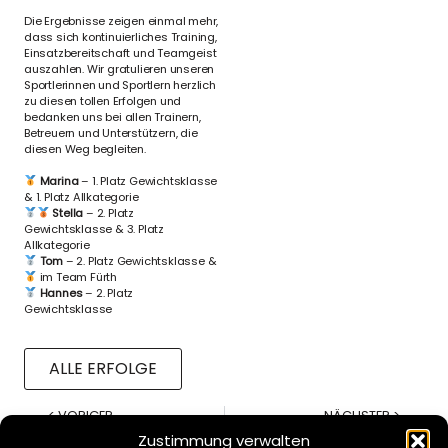
Die Ergebnisse zeigen einmal mehr,
dass sich kontinuierliches Training,
Einsatzbereitschaft und Teamgeist
auszahlen. Wir gratulieren unseren
Sportlerinnen und Sportlern herzlich
zu diesen tollen Erfolgen und
bedanken uns bei allen Trainern,
Betreuern und Unterstützern, die
diesen Weg begleiten.
Marina
– 1. Platz Gewichtsklasse
& 1. Platz Allkategorie
Stella
– 2. Platz
Gewichtsklasse & 3. Platz
Allkategorie
Tom
– 2. Platz Gewichtsklasse &
im Team Fürth
Hannes
– 2. Platz
Gewichtsklasse
ALLE ERFOLGE
< VORIGER
NÄCHSTER >
Erfolgreiche Kyu-Prüfungen
Kreismeisterschaft in Abenberg
Zustimmung verwalten