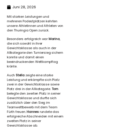
Juni 28, 2026
Mit starken Leistungen und
mehreren Podestplätzen kehrten
unsere Athletinnen und Athleten von
den Thuringia Open zurück.
Besonders erfolgreich war
Marina
,
die sich sowohl in ihrer
Gewichtsklasse als auch in der
Allkategorie den Turniersieg sichern
konnte und damit einen
beeindruckenden Wettkampftag
krönte.
Auch
Stella
zeigte eine starke
Leistung und erkämpfte sich Platz
zwei in der Gewichtsklasse sowie
Platz drei in der Allkategorie.
Tom
belegte den zweiten Platz in seiner
Gewichtsklasse und durfte sich
zusätzlich über den Sieg im
Teamwettbewerb mit dem Team
Fürth freuen.
Hannes
rundete das
erfolgreiche Abschneiden mit einem
zweiten Platz in seiner
Gewichtsklasse ab.