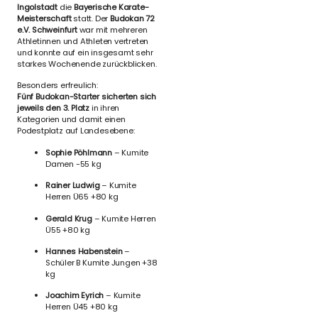
Ingolstadt
die
Bayerische Karate-
Meisterschaft
statt. Der
Budokan 72
e.V. Schweinfurt
war mit mehreren
Athletinnen und Athleten vertreten
und konnte auf ein insgesamt sehr
starkes Wochenende zurückblicken.
Besonders erfreulich:
Fünf Budokan-Starter sicherten sich
jeweils den 3. Platz
in ihren
Kategorien und damit einen
Podestplatz auf Landesebene:
Sophie Pöhlmann
– Kumite
Damen -55 kg
Rainer Ludwig
– Kumite
Herren Ü65 +80 kg
Gerald Krug
– Kumite Herren
Ü55 +80 kg
Hannes Habenstein
–
Schüler B Kumite Jungen +38
kg
Joachim Eyrich
– Kumite
Herren Ü45 +80 kg