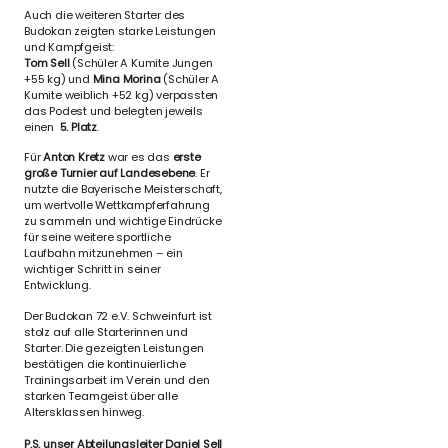
Auch die weiteren Starter des
Budokan zeigten starke Leistungen
und Kampfgeist:
Tom Sell
(Schüler A Kumite Jungen
+55 kg) und
Mina Morina
(Schüler A
Kumite weiblich +52 kg) verpassten
das Podest und belegten jeweils
einen
5. Platz
.
Für
Anton Kretz
war es das
erste
große Turnier auf Landesebene
. Er
nutzte die Bayerische Meisterschaft,
um wertvolle Wettkampferfahrung
zu sammeln und wichtige Eindrücke
für seine weitere sportliche
Laufbahn mitzunehmen – ein
wichtiger Schritt in seiner
Entwicklung.
Der Budokan 72 e.V. Schweinfurt ist
stolz auf alle Starterinnen und
Starter. Die gezeigten Leistungen
bestätigen die kontinuierliche
Trainingsarbeit im Verein und den
starken Teamgeist über alle
Altersklassen hinweg.
P.S. unser Abteilungsleiter Daniel Sell