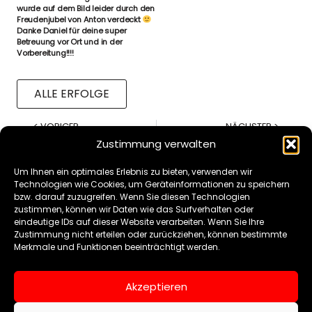
wurde auf dem Bild leider durch den
Freudenjubel von Anton verdeckt
Danke Daniel für deine super
Betreuung vor Ort und in der
Vorbereitung!!!!
ALLE ERFOLGE
< VORIGER
NÄCHSTER >
Stützpunkttraining-Kumite 2
Chikara Cup 2026
Zustimmung verwalten
Um Ihnen ein optimales Erlebnis zu bieten, verwenden wir
Technologien wie Cookies, um Geräteinformationen zu speichern
bzw. darauf zuzugreifen. Wenn Sie diesen Technologien
zustimmen, können wir Daten wie das Surfverhalten oder
eindeutige IDs auf dieser Website verarbeiten. Wenn Sie Ihre
KONTAKT
Zustimmung nicht erteilen oder zurückziehen, können bestimmte
–
Merkmale und Funktionen beeinträchtigt werden.
FRANZ-
SCHUBERT-STR.
Akzeptieren
26
97421