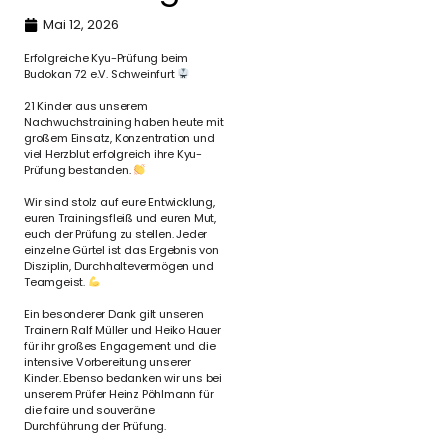
Mai 12, 2026
Erfolgreiche Kyu-Prüfung beim
Budokan 72 e.V. Schweinfurt
21 Kinder aus unserem
Nachwuchstraining haben heute mit
großem Einsatz, Konzentration und
viel Herzblut erfolgreich ihre Kyu-
Prüfung bestanden.
Wir sind stolz auf eure Entwicklung,
euren Trainingsfleiß und euren Mut,
euch der Prüfung zu stellen. Jeder
einzelne Gürtel ist das Ergebnis von
Disziplin, Durchhaltevermögen und
Teamgeist.
Ein besonderer Dank gilt unseren
Trainern Ralf Müller und Heiko Hauer
für ihr großes Engagement und die
intensive Vorbereitung unserer
Kinder. Ebenso bedanken wir uns bei
unserem Prüfer Heinz Pöhlmann für
die faire und souveräne
Durchführung der Prüfung.