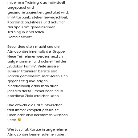
mit einem Training, das individuell
angepasst und
gesundheitsorientiert gestaltet wird.
Im Mittelpunkt stehen Beweglichkeit,
Koordination, Fitness und natürlich
der Spaß am gemeinsamen
Training in einer tollen
Gemeinschaft.
Besonders stolz macht uns die
Atmosphäre innerhalb der Gruppe.
Neue Teilnehmer werden herzlich
aufgenommen und schnell Teil der
„Budokan Family“. Viele unserer
Jukuren trainieren bereits seit
Jahren gemeinsam, motivieren sich
gegenseitig und zeigen
eindrucksvoll, dass man auch
jenseits der 50 immer noch neue
sportliche Ziele erreichen kann.
Und obwohl die Halle inzwischen
fast immer komplett gefüllt ist:
Einen oder eine bekommen wir noch
unter.
Wer Lust hat, Karate in angenehmer
Atmosphäre kennenzulernen oder