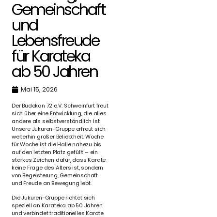
Gemeinschaft
und
Lebensfreude
für Karateka
ab 50 Jahren
Mai 15, 2026
Der Budokan 72 e.V. Schweinfurt freut
sich über eine Entwicklung, die alles
andere als selbstverständlich ist:
Unsere Jukuren-Gruppe erfreut sich
weiterhin großer Beliebtheit. Woche
für Woche ist die Halle nahezu bis
auf den letzten Platz gefüllt – ein
starkes Zeichen dafür, dass Karate
keine Frage des Alters ist, sondern
von Begeisterung, Gemeinschaft
und Freude an Bewegung lebt.
Die Jukuren-Gruppe richtet sich
speziell an Karateka ab 50 Jahren
und verbindet traditionelles Karate