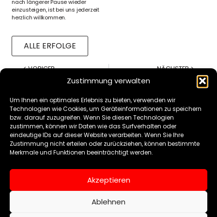
nach längerer Pause wieder
einzusteigen, ist bei uns jederzeit
herzlich willkommen.
ALLE ERFOLGE
< VORIGER
NÄCHSTER >
U21-/7-21-Randori
Budokan Sommerfest 18.07.2026
Zustimmung verwalten
Um Ihnen ein optimales Erlebnis zu bieten, verwenden wir
Technologien wie Cookies, um Geräteinformationen zu speichern
bzw. darauf zuzugreifen. Wenn Sie diesen Technologien
zustimmen, können wir Daten wie das Surfverhalten oder
eindeutige IDs auf dieser Website verarbeiten. Wenn Sie Ihre
KONTAKT
Zustimmung nicht erteilen oder zurückziehen, können bestimmte
–
Merkmale und Funktionen beeinträchtigt werden.
FRANZ-
SCHUBERT-STR.
Akzeptieren
26
97421
Ablehnen
SCHWEINFURT
09721 879 74