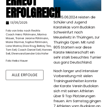
ERNEUT
ERFOLGREICH
Am 15.06.2024 reisten die
Schüler und Jugend
13/05/2025
Karatekas vom Budokan
Foto von links nach Rechts
Schweinfurt nach
Coach Heinz Pöhlmann, Marina
Meuselwitz in Thüringen, zur
Mauer, Trainer Jerome Pöhlmann,
Thuringia Open. Mit rund
Marie Stürmer, Sophie Pöhlmann,
Lona Morina, Elias Krug, Berkay Tas,
805 Startern war diese
Tom Sell, Coach Daniel Sell, Hannes
Karate Meisterschaft ein
Sell, Ehrenvorsitzender Udo Hofer
sehr stark besuchtes Turnier
Foto Heiko Hauer
aus ganz Deutschland.
Nach langer und intensiver
ALLE ERFOLGE
Vorbereitung mit vielen
Trainingseinheiten konnte
der Karate Verein Budokan
sich mit seinen Athleten
über 9 Top Platzierungen
freuen. Am Samstag gingen
7 Athleten vom Budokan an